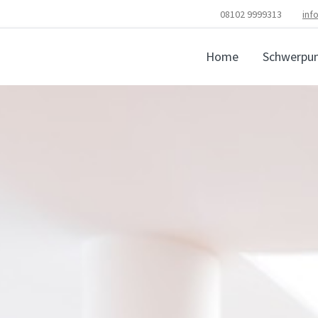
08102 9999313
inf
Home
Schwerpu