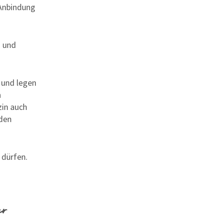
 Anbindung
n und
 und legen
n
zin auch
den
 dürfen.
er