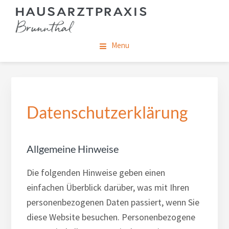
Skip
Skip
Skip
to
to
to
main
footer
footer
Menu
content
navigation
Datenschutzerklärung
Allgemeine Hinweise
Die folgenden Hinweise geben einen
einfachen Überblick darüber, was mit Ihren
personenbezogenen Daten passiert, wenn Sie
diese Website besuchen. Personenbezogene